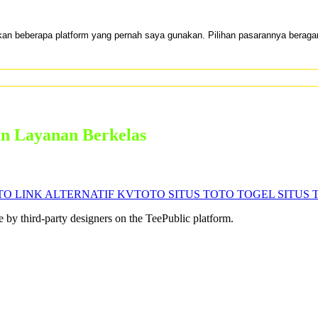
an beberapa platform yang pernah saya gunakan. Pilihan pasarannya beraga
an Layanan Berkelas
TO
LINK ALTERNATIF KVTOTO
SITUS TOTO TOGEL
SITUS 
 by third-party designers on the TeePublic platform.