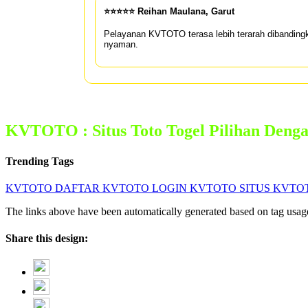
⭐⭐⭐⭐⭐ Reihan Maulana, Garut
Pelayanan KVTOTO terasa lebih terarah dibandingk
nyaman.
KVTOTO : Situs Toto Togel Pilihan Deng
Trending Tags
KVTOTO
DAFTAR KVTOTO
LOGIN KVTOTO
SITUS KVTO
The links above have been automatically generated based on tag usage
Share this design: