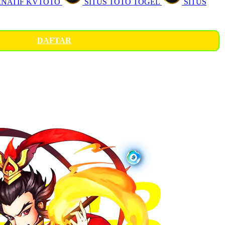
RNATIF KVTOTO
SITUS TOTO TOGEL
SITUS
DAFTAR