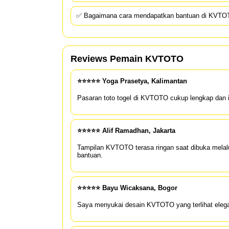
✅ Bagaimana cara mendapatkan bantuan di KVT
Reviews Pemain KVTOTO
⭐⭐⭐⭐⭐ Yoga Prasetya, Kalimantan
Pasaran toto togel di KVTOTO cukup lengkap dan 
⭐⭐⭐⭐⭐ Alif Ramadhan, Jakarta
Tampilan KVTOTO terasa ringan saat dibuka mela
bantuan.
⭐⭐⭐⭐⭐ Bayu Wicaksana, Bogor
Saya menyukai desain KVTOTO yang terlihat elegan